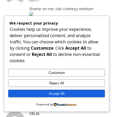
REPLY
Shame on me, não conheço nenhum
We respect your privacy
Cookies help us improve your experience,
deliver personalized content, and analyze
traffic. You can choose which cookies to allow
RUTE JUSTINO
by clicking
Customize
. Click
Accept All
to
consent or
Reject All
to decline non-essential
OCTOBER 16, 2018 AT 9:15 PM
REPLY
cookies.
Eles também não são assim muito
Customize
conhecidos
Reject All
Accept All
Powered by
CÉLIA