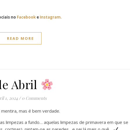
ciais no
Facebook
e
Instagram.
READ MORE
de Abril
il 1, 2024
/
0 Comments
r mentira, mas é bem verdade.
 as limpezas a fundo… aquelas limpezas de primavera em que se
s, cortinas), pintam-se as paredes , e sei lá mais o quê….