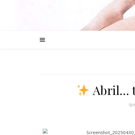
Abril… 
Apr