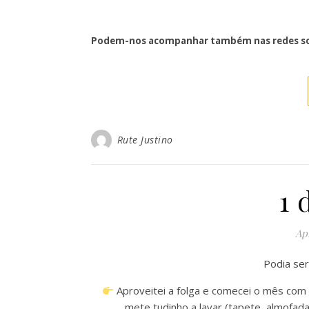
Podem-nos acompanhar também nas redes so
Rute Justino
1 
Apr
Podia se
Aproveitei a folga e comecei o mês com
mete tudinho a lavar (tapete, almofada