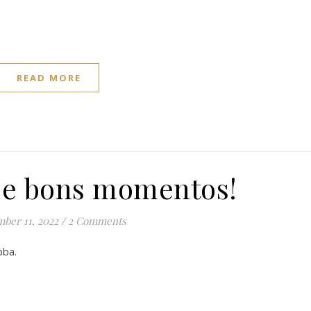
READ MORE
l e bons momentos!
ber 11, 2022
/
2 Comments
bba.