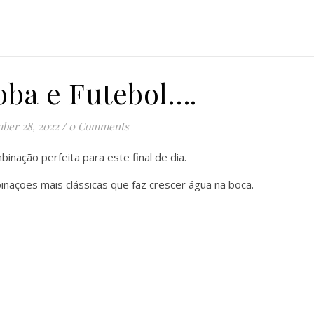
bba e Futebol….
ber 28, 2022
/
0 Comments
mbinação perfeita para este final de dia.
nações mais clássicas que faz crescer água na boca.