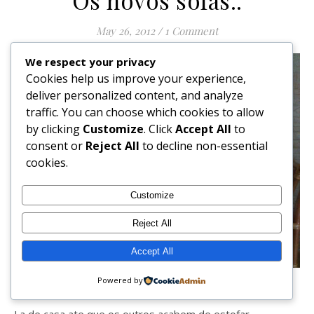
May 26, 2012
/
1 Comment
We respect your privacy
Cookies help us improve your experience,
deliver personalized content, and analyze
traffic. You can choose which cookies to allow
by clicking
Customize
. Click
Accept All
to
consent or
Reject All
to decline non-essential
cookies.
Customize
Reject All
Accept All
Powered by
La de casa ate que os outros acabem de estofar.