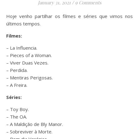
January 31, 2021
/
9 Comments
Hoje venho partilhar os filmes e séries que vimos nos
últimos tempos.
Filmes:
– La Influencia.
– Pieces of a Woman.
– Viver Duas Vezes.
– Perdida.
– Mentiras Perigosas.
– A Freira.
Séries:
– Toy Boy.
– The OA.
– A Maldição de Bly Manor.
– Sobreviver à Morte.