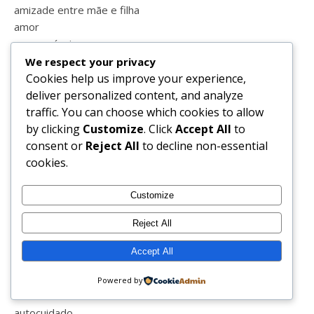
amizade entre mãe e filha
amor
amor próprio
ana com a
We respect your privacy
anel
Cookies help us improve your experience,
animais
deliver personalized content, and analyze
aniversário
traffic. You can choose which cookies to allow
anjos
by clicking
Customize
. Click
Accept All
to
ano novo
consent or
Reject All
to decline non-essential
aprender
cookies.
apresentação
aquario
Customize
aquashow
Reject All
armação de pêra
armações
Accept All
aulas
aulas online
Powered by
auto estima
autocuidado