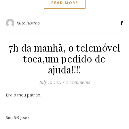
READ MORE
Rute Justino
7h da manhã, o telemóvel
toca,um pedido de
ajuda!!!!
July 17, 2011
/
0 Comments
Era o meu patrão…
Sim SR João..