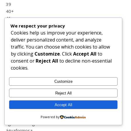
39
40+
41
5 princípios reiki
We respect your privacy
5alive
Cookies help us improve your experience,
a nossa família
deliver personalized content, and analyze
abraçar uma árvore
traffic. You can choose which cookies to allow
abril
by clicking
Customize
. Click
Accept All
to
actividades
consent or
Reject All
to decline non-essential
ad
cookies.
adolescência
adolescente
Customize
afilhada
Reject All
afilhado
agenda
Accept All
agosto
agradecimento
Powered by
água miceral garnier
águaformosa