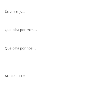
És um anjo…
Que olha por mim….
Que olha por nós….
ADORO TE!!!