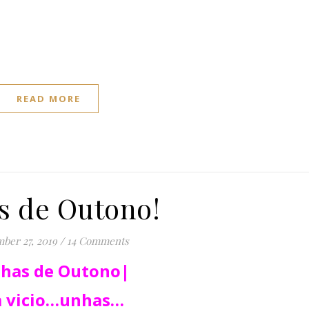
READ MORE
s de Outono!
ber 27, 2019
/
14 Comments
has de Outono|
 vicio…unhas…