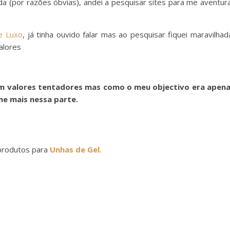
a (por razões óbvias), andei a pesquisar sites para me aventur
e Luxo
, já tinha ouvido falar mas ao pesquisar fiquei maravilhad
alores
m valores tentadores mas como o meu objectivo era apen
e mais nessa parte.
produtos para
Unhas de Gel.