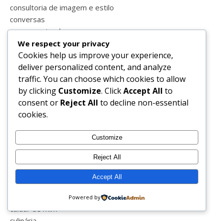
consultoria de imagem e estilo
conversas
copomenstrual
cor laranja
We respect your privacy
Cookies help us improve your experience,
cores
deliver personalized content, and analyze
corona vírus
traffic. You can choose which cookies to allow
corpos perfeitos
by clicking
Customize
. Click
Accept All
to
covid-19
consent or
Reject All
to decline non-essential
covid_19
cookies.
crato
cremes
crianças
Customize
crise
Reject All
cronograma capilar
cronograma capital
Accept All
crueltyfree
ctg
Powered by
cuidar de mim
culinária