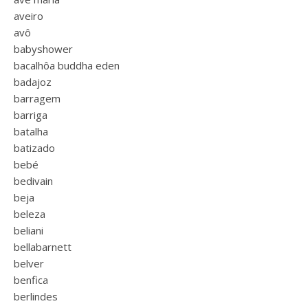
aveiro
avô
babyshower
bacalhôa buddha eden
badajoz
barragem
barriga
batalha
batizado
bebé
bedivain
beja
beleza
beliani
bellabarnett
belver
benfica
berlindes