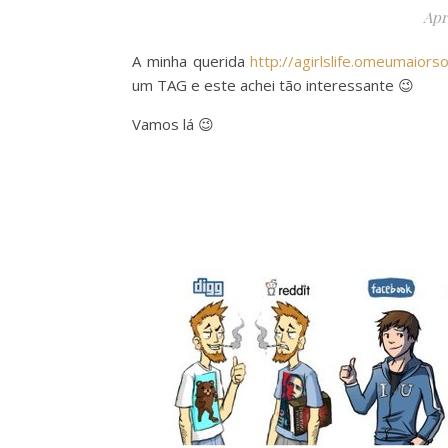
Apri
A minha querida
http://agirlslife.omeumaior
um TAG e este achei tão interessante 😉
Vamos lá 😉