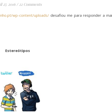
l 27, 2016
/
22 Comments
sonho.pt/wp-content/uploads/
desafiou me para responder a ma
Estereótipos