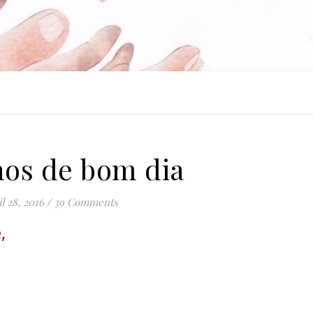
hos de bom dia
l 28, 2016
/
39 Comments
,