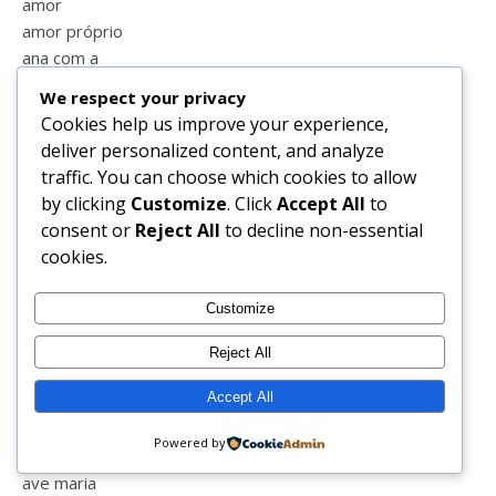
amor
amor próprio
ana com a
anel
We respect your privacy
animais
Cookies help us improve your experience,
aniversário
deliver personalized content, and analyze
anjos
traffic. You can choose which cookies to allow
ano novo
by clicking
Customize
. Click
Accept All
to
aprender
consent or
Reject All
to decline non-essential
apresentação
cookies.
aquario
aquashow
Customize
armação de pêra
armações
Reject All
aulas
Accept All
aulas online
auto estima
Powered by
autocuidado
ave maria