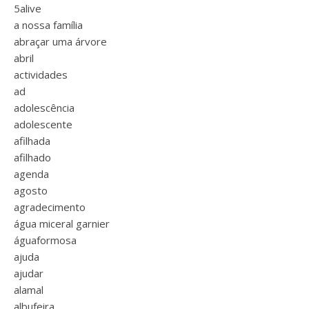
5alive
a nossa família
abraçar uma árvore
abril
actividades
ad
adolescência
adolescente
afilhada
afilhado
agenda
agosto
agradecimento
água miceral garnier
águaformosa
ajuda
ajudar
alamal
albufeira