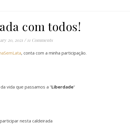
rada com todos!
ary 20, 2021
/
11 Comments
nhaSemLata
, conta com a minha participação.
 da vida que passamos a “
Liberdade
“
participar nesta caldeirada