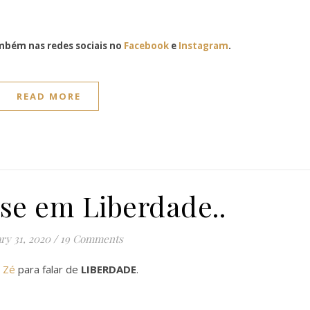
bém nas redes sociais no
Facebook
e
Instagram
.
READ MORE
-se em Liberdade..
ry 31, 2020
/
19 Comments
a
Zé
para falar de
LIBERDADE
.