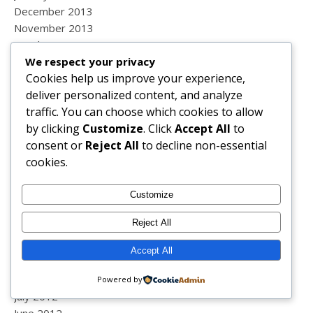
December 2013
November 2013
October 2013
We respect your privacy
September 2013
Cookies help us improve your experience,
August 2013
deliver personalized content, and analyze
July 2013
traffic. You can choose which cookies to allow
June 2013
by clicking
Customize
. Click
Accept All
to
May 2013
consent or
Reject All
to decline non-essential
April 2013
cookies.
March 2013
February 2013
January 2013
Customize
December 2012
Reject All
November 2012
October 2012
Accept All
September 2012
August 2012
Powered by
July 2012