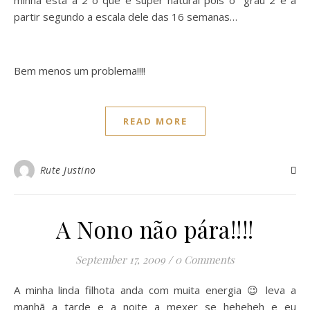
minha está a 2 o que é super natural pois o grau 2 é a
partir segundo a escala dele das 16 semanas…
Bem menos um problema!!!!
READ MORE
Rute Justino
A Nono não pára!!!!
September 17, 2009
/
0 Comments
A minha linda filhota anda com muita energia 😉 leva a
manhã a tarde e a noite a mexer se heheheh e eu