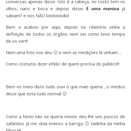
conversas apenas disse: Isto é a cabeça, no rosto tem os
olhos, nariz e boca e depois disse:
É uma menina
já
sabiam? e nós NÃO lololololollol
Bem e acabou por aqui, depois no relatório vinha a
definição de todos os órgãos nem sei como teve tempo
de os ver!!!
Nem uma foto nos deu 🙁 e nem as medições lá vinham….
Como costumo dizer infeliz de quem precisa do publico!!!
Bem no meio disto tudo ouvi o que mais queria , o medico
disse que esta tudo normal 🙂
Como a Nono não se queria mexer deu lhe uns poucos de
safanões já me doía imenso a barriga 🙁 tadinha da minha
filhota!!!