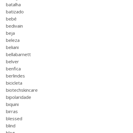
batalha
batizado
bebé
bedivain
beja
beleza
beliani
bellabarnett
belver
benfica
berlindes
bicicleta
biotechskincare
bipolaridade
biquini
birras
blessed
blind
blog