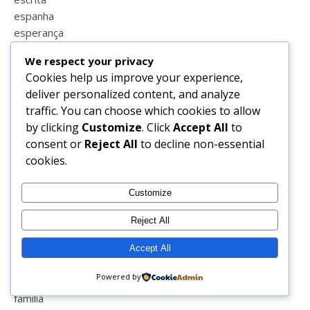
espanha
esperança
estatisticas
We respect your privacy
estilo
Cookies help us improve your experience,
estrias
deliver personalized content, and analyze
estudar
traffic. You can choose which cookies to allow
estudo em casa
by clicking
Customize
. Click
Accept All
to
eucerin
consent or
Reject All
to decline non-essential
euro 2016
cookies.
europrice
eurovisão
Customize
exames
exceedyourself
Reject All
exercicio
expressividade
Accept All
facebook
Powered by
fairypt
família