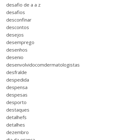
desafio de a a z
desafios
desconfinar
descontos
desejos
desemprego
desenhos
desenio
desenvolvidocomdermatologistas
desfralde
despedida
despensa
despesas
desporto
destaques
detalhefs
detalhes
dezembro
dia da criança