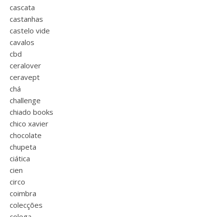
cascata
castanhas
castelo vide
cavalos
cbd
ceralover
ceravept
chá
challenge
chiado books
chico xavier
chocolate
chupeta
ciática
cien
circo
coimbra
colecções
colega