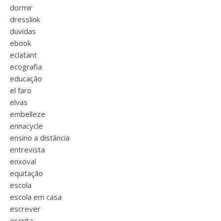
dormir
dresslink
duvidas
ebook
eclatant
ecografia
educação
el faro
elvas
embelleze
ennacycle
ensino a distância
entrevista
enxoval
equitação
escola
escola em casa
escrever
escrita