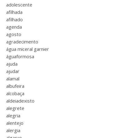
adolescente
afilhada
afilhado
agenda
agosto
agradecimento
água miceral garnier
águaformosa
ajuda
ajudar
alamal
albufeira
alcobaça
aldeiadexisto
alegrete
alegria
alentejo
alergia
algarve