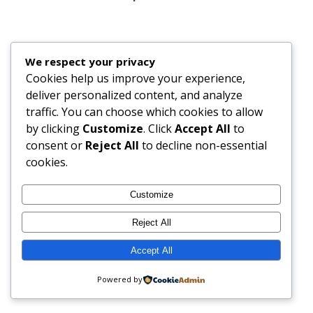
Caminhar é vida!
We respect your privacy
Cookies help us improve your experience,
deliver personalized content, and analyze
traffic. You can choose which cookies to allow
by clicking
Customize
. Click
Accept All
to
consent or
Reject All
to decline non-essential
(aqui num momento de relax)
cookies.
Customize
Por ai fazem-se muitas caminhadas no meio do
paraíso?
Reject All
Accept All
Podem nos acompanhar também nas redes
Powered by
sociais no
Facebook
e
Instagram
.