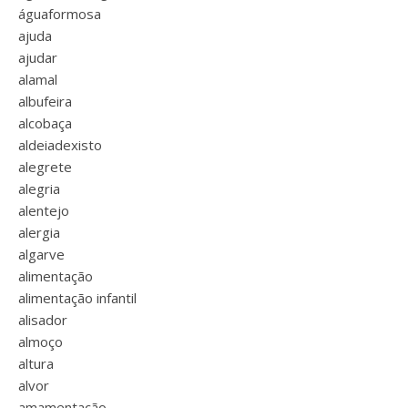
águaformosa
ajuda
ajudar
alamal
albufeira
alcobaça
aldeiadexisto
alegrete
alegria
alentejo
alergia
algarve
alimentação
alimentação infantil
alisador
almoço
altura
alvor
amamentação