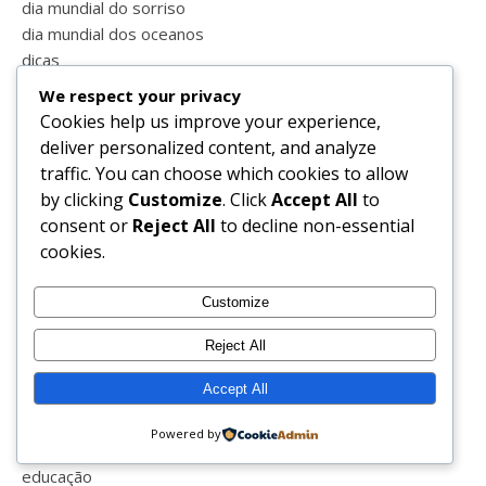
dia mundial do sorriso
dia mundial dos oceanos
dicas
dieta
We respect your privacy
dinoparque
Cookies help us improve your experience,
directo
deliver personalized content, and analyze
divainlover
traffic. You can choose which cookies to allow
divainparfums
by clicking
Customize
. Click
Accept All
to
doente
consent or
Reject All
to decline non-essential
domingo
cookies.
domínio próprio
dores
Customize
dormir
dresslink
Reject All
duvidas
Accept All
ebook
eclatant
Powered by
ecografia
educação