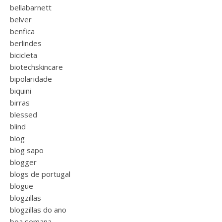
bellabarnett
belver
benfica
berlindes
bicicleta
biotechskincare
bipolaridade
biquini
birras
blessed
blind
blog
blog sapo
blogger
blogs de portugal
blogue
blogzillas
blogzillas do ano
boa semana