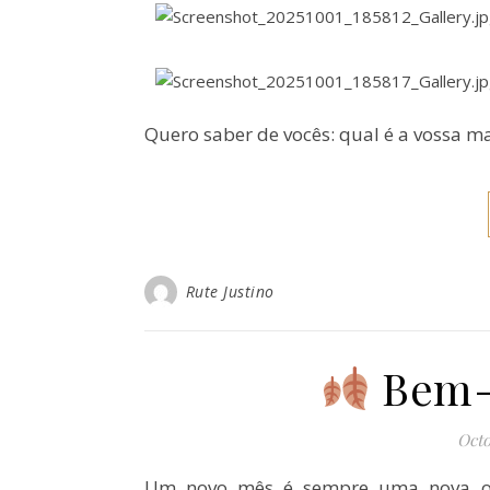
Quero saber de vocês: qual é a vossa m
Rute Justino
Bem-v
Octo
Um novo mês é sempre uma nova opo