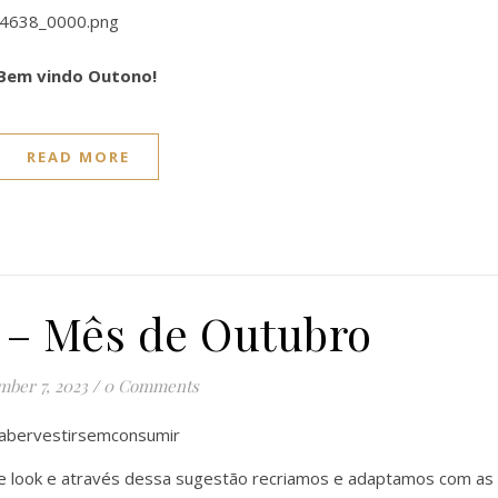
Bem vindo Outono!
READ MORE
 – Mês de Outubro
ber 7, 2023
/
0 Comments
abervestirsemconsumir
e look e através dessa sugestão recriamos e adaptamos com as