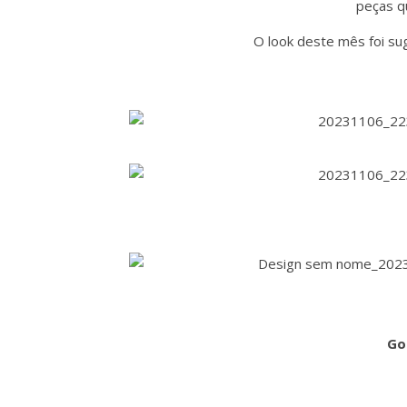
peças q
O look deste mês foi sug
Go