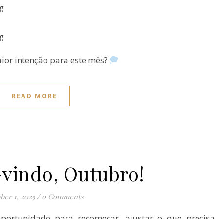
aior intenção para este mês?
READ MORE
indo, Outubro!
ber 1, 2025
/
0 Comments
rtunidade para recomeçar, ajustar o que precisa 