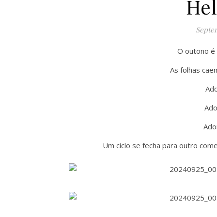
Hel
Septem
O outono é
As folhas cae
Ado
Ado
Ado
Um ciclo se fecha para outro com