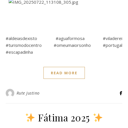
#aldeiasdexisto #aguaformosa #viladerei
#turismodocentro #omeumaiorsonho #portugal
#escapadinha
READ MORE
Rute Justino
Fátima 2025