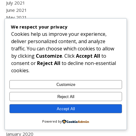
July 2021
June 2021
May 2021
April 2021
We respect your privacy
March 2021
Cookies help us improve your experience,
February 2021
deliver personalized content, and analyze
January 2021
traffic. You can choose which cookies to allow
December 2020
by clicking
Customize
. Click
Accept All
to
November 2020
consent or
Reject All
to decline non-essential
October 2020
cookies.
September 2020
August 2020
Customize
July 2020
Reject All
June 2020
May 2020
Accept All
April 2020
March 2020
Powered by
February 2020
January 2020