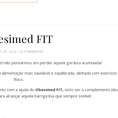
esimed FIT
 16, 2021
/
15 Comments
vel não pensarmos em perder aquela gordura acumulada!
alimentação mais saudável e equilibrada, alinhada com exercício
físico.
onto com a ajuda do
Obesimed FIT,
visto ser o complemento idea
a alcançar aquela barriga lisa que sempre sonhei!