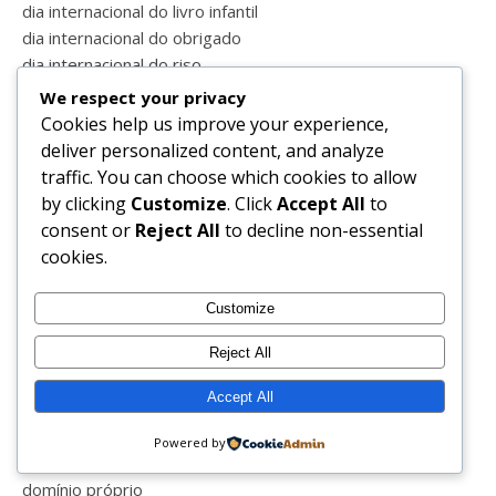
dia internacional do livro infantil
dia internacional do obrigado
dia internacional do riso
dia mundial da gratidão
We respect your privacy
dia mundial da saúde
Cookies help us improve your experience,
dia mundial do animal
deliver personalized content, and analyze
dia mundial do cão
traffic. You can choose which cookies to allow
dia mundial do livro
by clicking
Customize
. Click
Accept All
to
dia mundial do sorriso
consent or
Reject All
to decline non-essential
dia mundial dos oceanos
cookies.
dicas
dieta
Customize
dinoparque
Reject All
directo
divainlover
Accept All
divainparfums
doente
Powered by
domingo
domínio próprio