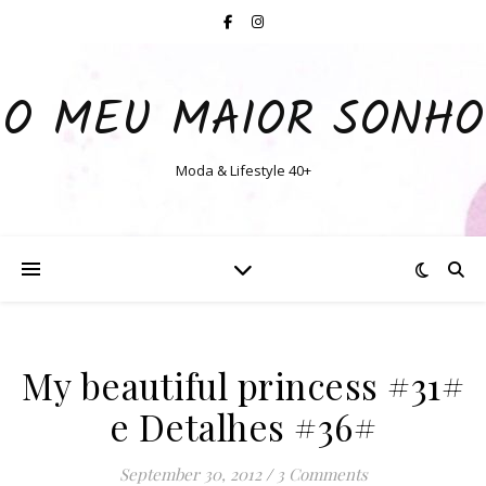
O MEU MAIOR SONHO
Moda & Lifestyle 40+
My beautiful princess #31#
e Detalhes #36#
September 30, 2012
/
3 Comments