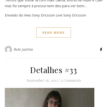
Temos que voltar lá com mais calma, entrei na H&M e C&A
mas foi sempre à pressa nem deu para ver bem…
Enviado do meu Sony Ericsson Live Sony Ericsson
READ MORE
Rute Justino
Detalhes #33
September 26, 2012
/
4 Comments