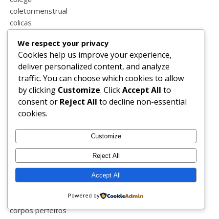
coletormenstrual
colicas
coliseu
We respect your privacy
coluna
Cookies help us improve your experience,
comparações
deliver personalized content, and analyze
comporta
traffic. You can choose which cookies to allow
compras
by clicking
Customize
. Click
Accept All
to
conduzir
consent or
Reject All
to decline non-essential
confinamento
cookies.
conselhos
consultas
Customize
consultoria de imagem e estilo
conversas
Reject All
copomenstrual
cor laranja
Accept All
cores
Powered by
corona vírus
corpos perfeitos