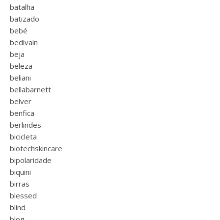
batalha
batizado
bebé
bedivain
beja
beleza
beliani
bellabarnett
belver
benfica
berlindes
bicicleta
biotechskincare
bipolaridade
biquini
birras
blessed
blind
blog