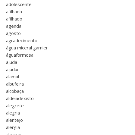
adolescente
afilhada
afilhado
agenda
agosto
agradecimento
água miceral garnier
águaformosa
ajuda
ajudar
alamal
albufeira
alcobaça
aldeiadexisto
alegrete
alegria
alentejo
alergia
algarve