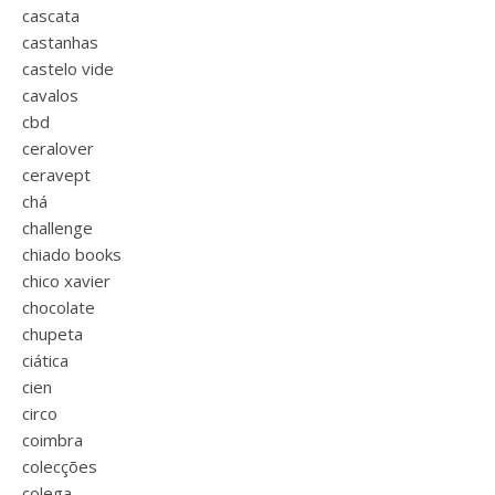
cascata
castanhas
castelo vide
cavalos
cbd
ceralover
ceravept
chá
challenge
chiado books
chico xavier
chocolate
chupeta
ciática
cien
circo
coimbra
colecções
colega