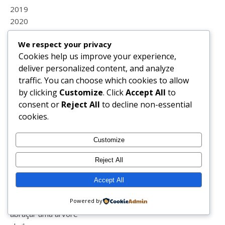
2019
2020
2021
We respect your privacy
2022
Cookies help us improve your experience,
2023
deliver personalized content, and analyze
2024
traffic. You can choose which cookies to allow
2025
by clicking
Customize
. Click
Accept All
to
2026
consent or
Reject All
to decline non-essential
25 de abril
cookies.
37
38
Customize
39
40+
Reject All
41
5 princípios reiki
Accept All
5alive
a nossa família
Powered by
abraçar uma árvore