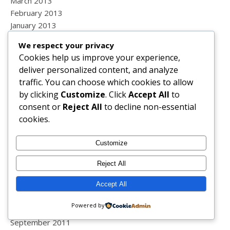
March 2013
February 2013
January 2013
December 2012
We respect your privacy
November 2012
Cookies help us improve your experience,
October 2012
deliver personalized content, and analyze
September 2012
traffic. You can choose which cookies to allow
August 2012
by clicking
Customize
. Click
Accept All
to
July 2012
consent or
Reject All
to decline non-essential
June 2012
cookies.
May 2012
April 2012
Customize
March 2012
February 2012
Reject All
January 2012
Accept All
December 2011
November 2011
Powered by
October 2011
September 2011