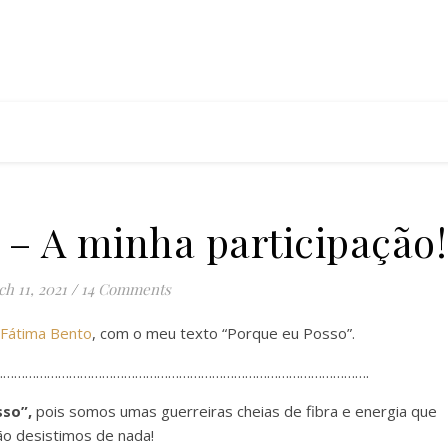
 – A minha participação!
h 11, 2021
/
14 Comments
Fátima Bento
, com o meu texto “Porque eu Posso”.
……………………………………………………………………………………….
sso”,
pois somos umas guerreiras cheias de fibra e energia que
ão desistimos de nada!