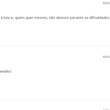
REP
à luta e, quem quer mesmo, não desiste perante as dificuldades
REP
caminho