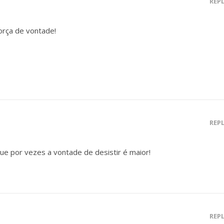
REP
orça de vontade!
REP
e por vezes a vontade de desistir é maior!
REP