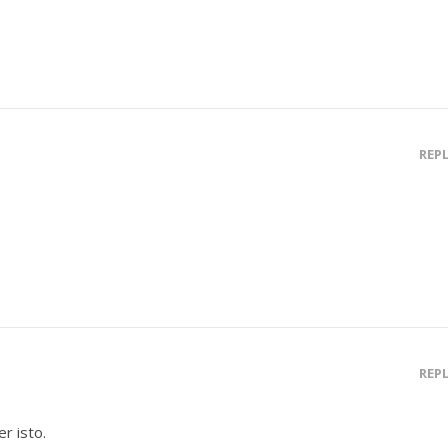
REP
REP
r isto.