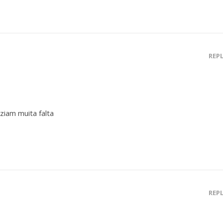
REP
ziam muita falta
REP