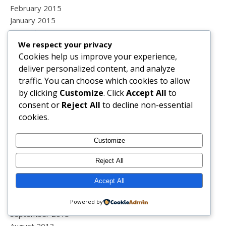
February 2015
January 2015
December 2014
We respect your privacy
November 2014
Cookies help us improve your experience,
October 2014
deliver personalized content, and analyze
September 2014
traffic. You can choose which cookies to allow
August 2014
by clicking
Customize
. Click
Accept All
to
July 2014
consent or
Reject All
to decline non-essential
June 2014
cookies.
May 2014
April 2014
March 2014
Customize
February 2014
Reject All
January 2014
December 2013
Accept All
November 2013
October 2013
Powered by
September 2013