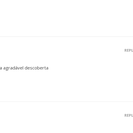
REP
a agradável descoberta
REP