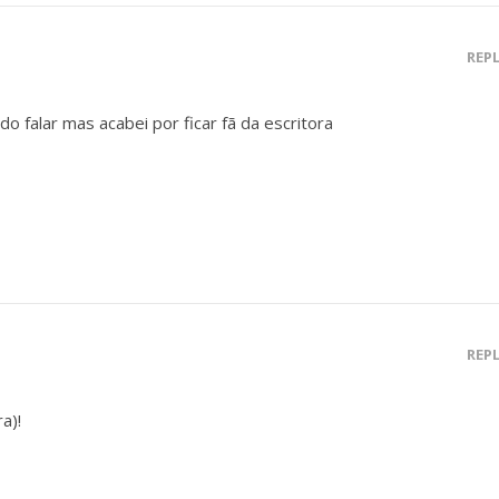
REP
 falar mas acabei por ficar fã da escritora
REP
a)!