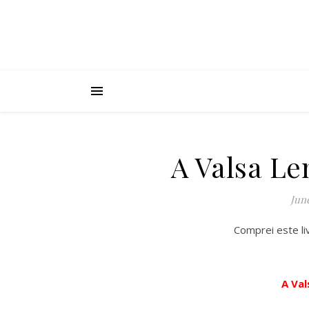
A Valsa Le
Jun
Comprei este l
A Val