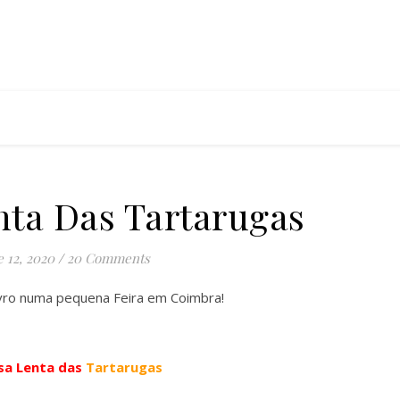
nta Das Tartarugas
e 12, 2020
/
20 Comments
ivro numa pequena Feira em Coimbra!
sa Lenta das
Tartarugas