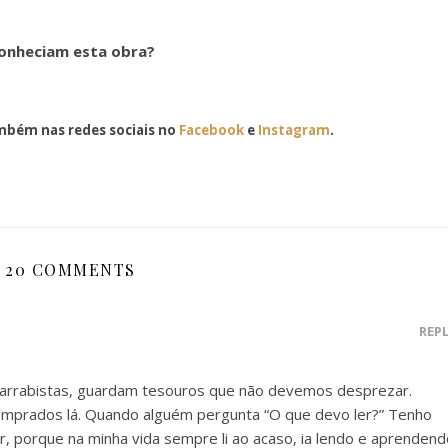
onheciam esta obra?
bém nas redes sociais no
Facebook
e
Instagram
.
20 COMMENTS
REP
lfarrabistas, guardam tesouros que não devemos desprezar.
omprados lá. Quando alguém pergunta “O que devo ler?” Tenho
, porque na minha vida sempre li ao acaso, ia lendo e aprendend