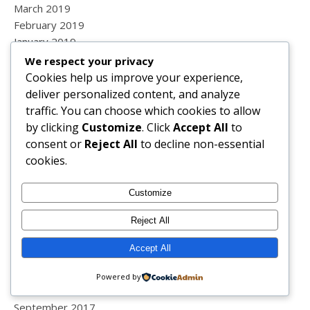
March 2019
February 2019
January 2019
December 2018
We respect your privacy
November 2018
Cookies help us improve your experience,
October 2018
deliver personalized content, and analyze
September 2018
traffic. You can choose which cookies to allow
August 2018
by clicking
Customize
. Click
Accept All
to
July 2018
consent or
Reject All
to decline non-essential
June 2018
cookies.
May 2018
April 2018
Customize
March 2018
Reject All
February 2018
January 2018
Accept All
December 2017
November 2017
Powered by
October 2017
September 2017