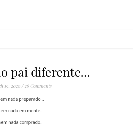
o pai diferente…
h 19, 2020
/
26 Comments
Sem nada preparado…
Sem nada em mente…
Sem nada comprado…