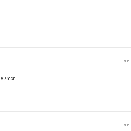
REP
o e amor
REP