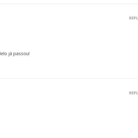
REP
elo já passou!
REP