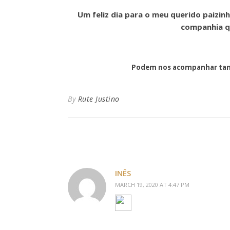
Um feliz dia para o meu querido paizin
companhia qu
Podem nos acompanhar tam
By
Rute Justino
INÊS
MARCH 19, 2020 AT 4:47 PM