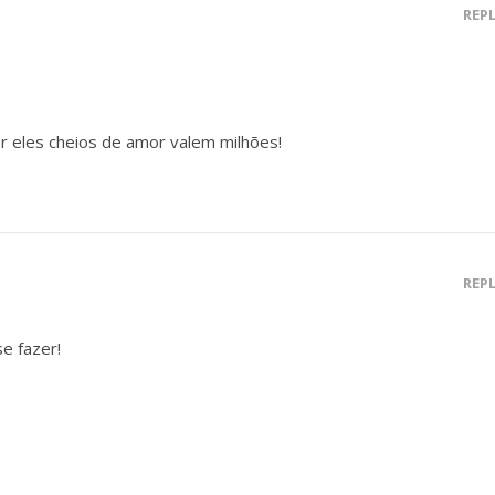
REP
or eles cheios de amor valem milhões!
REP
e fazer!
,