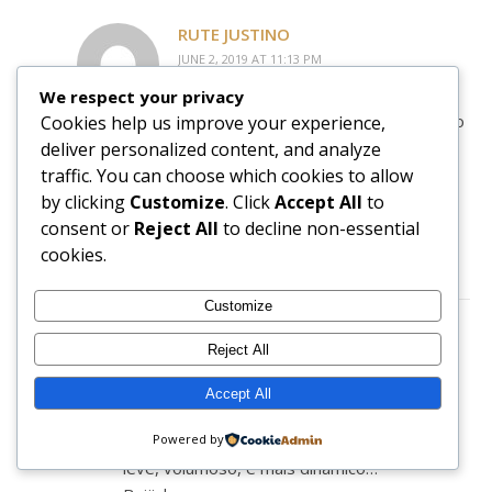
RUTE JUSTINO
JUNE 2, 2019 AT 11:13 PM
REPLY
We respect your privacy
É mesmo do tipo… estás feia por isso
Cookies help us improve your experience,
não cortes o meu que não quer ficar
deliver personalized content, and analyze
igual
traffic. You can choose which cookies to allow
by clicking
Customize
. Click
Accept All
to
consent or
Reject All
to decline non-essential
cookies.
Customize
Reject All
ANA FREIRE
JUNE 2, 2019 AT 1:00 PM
Accept All
REPLY
Adorei a mudança… o cabelo assim fica mais
Powered by
leve, volumoso, e mais dinâmico…