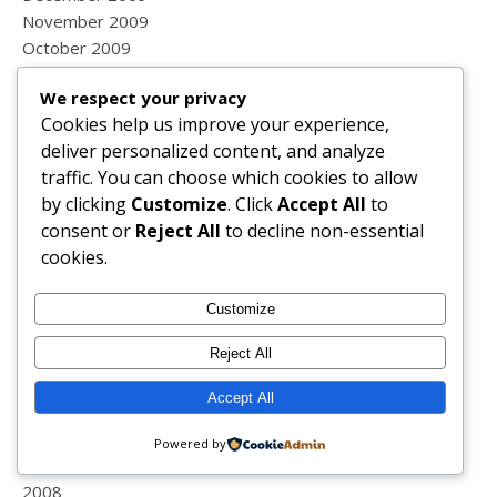
November 2009
October 2009
September 2009
We respect your privacy
August 2009
Cookies help us improve your experience,
July 2009
deliver personalized content, and analyze
June 2009
traffic. You can choose which cookies to allow
May 2009
by clicking
Customize
. Click
Accept All
to
consent or
Reject All
to decline non-essential
Categories
cookies.
#laboratóriosvichypt
Customize
#lisaefit
Reject All
#vichypt
10 anos
Accept All
1999
1ª comunhão
Powered by
2001
2008