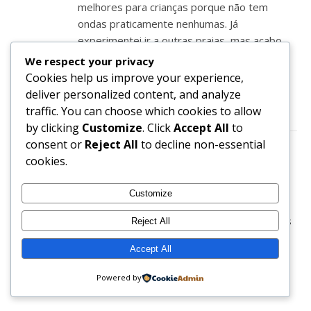
melhores para crianças porque não tem
ondas praticamente nenhumas. Já
experimentei ir a outras praias, mas acabo
sempre por ir à de Sesimbra. Para não falar
We respect your privacy
que é uma zona super linda!
Cookies help us improve your experience,
deliver personalized content, and analyze
traffic. You can choose which cookies to allow
by clicking
Customize
. Click
Accept All
to
consent or
Reject All
to decline non-essential
cookies.
RUTE JUSTINO
NOVEMBER 16, 2017 AT 10:53 PM
Customize
REPLY
Realmente a praia é super calma mas
Reject All
na verdade no verão não dispenso o
Accept All
Algarve!
Powered by