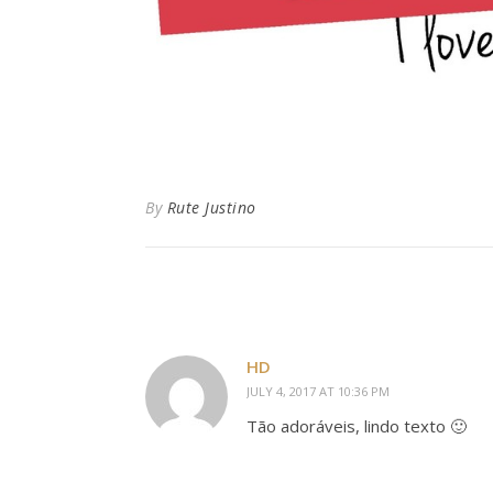
By
Rute Justino
HD
JULY 4, 2017 AT 10:36 PM
Tão adoráveis, lindo texto 🙂