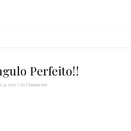
gulo Perfeito!!
y 4, 2017
/
20 Comments