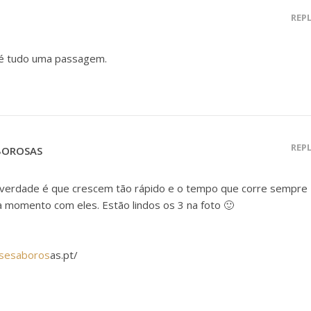
REP
 é tudo uma passagem.
REP
ABOROSAS
 verdade é que crescem tão rápido e o tempo que corre sempre
 momento com eles. Estão lindos os 3 na foto 🙂
asesaboros
as.pt/