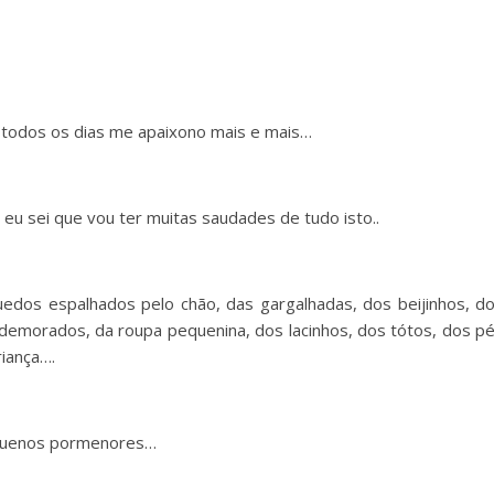
 todos os dias me apaixono mais e mais…
 eu sei que vou ter muitas saudades de tudo isto..
uedos espalhados pelo chão, das gargalhadas, dos beijinhos, d
 demorados, da roupa pequenina, dos lacinhos, dos tótos, dos p
iança….
equenos pormenores…