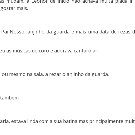
as mudam, a Leonor de inicio não achava muita piada ir
gostar mais.
 Pai Nosso, anjinho da guarda e mais uma data de rezas 
 as músicas do coro e adorava cantarolar.
o ou mesmo na sala, a rezar o anjinho da guarda.
e também.
Maria, estava linda com a sua batina mas principalmente mui