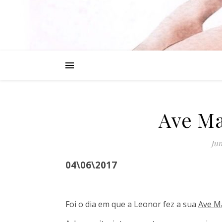
Ave Ma
Jun
04\06\2017
Foi o dia em que a Leonor fez a sua
Ave M