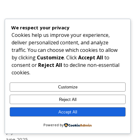
Archives
We respect your privacy
August 2026
Cookies help us improve your experience,
July 2026
deliver personalized content, and analyze
June 2026
traffic. You can choose which cookies to allow
May 2026
by clicking
Customize
. Click
Accept All
to
April 2026
consent or
Reject All
to decline non-essential
March 2026
cookies.
February 2026
January 2026
Customize
December 2025
Reject All
November 2025
October 2025
Accept All
September 2025
August 2025
Powered by
July 2025
June 2025