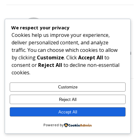
RUTE JUSTINO
We respect your privacy
MARCH 18, 2016 AT 12:11 AM
Cookies help us improve your experience,
REPLY
deliver personalized content, and analyze
Usas alguma?
traffic. You can choose which cookies to allow
Eu é a primeira vez que experimentei
by clicking
Customize
. Click
Accept All
to
consent or
Reject All
to decline non-essential
cookies.
Customize
TREVO
Reject All
MARCH 17, 2016 AT 5:06 PM
REPLY
Accept All
não conheço mas vou ver 😉
Powered by