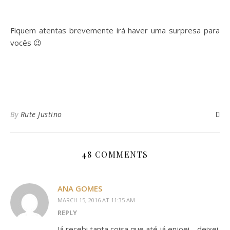
Fiquem atentas brevemente irá haver uma surpresa para
vocês 😉
By
Rute Justino
48 COMMENTS
ANA GOMES
MARCH 15, 2016 AT 11:35 AM
REPLY
Já recebi tanta coisa que até já enjoei… deixei