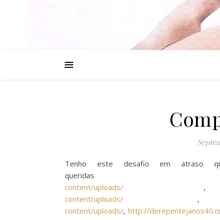
Compl
Septem
Tenho este desafio em atraso qu
queri
content/uploads/
content/uploads/
content/uploads/
,
http://derepentejanos40.