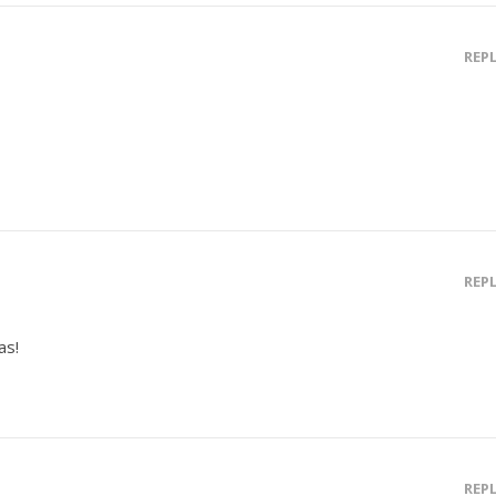
REP
REP
as!
REP