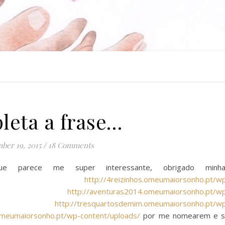
eta a frase…
ber 19, 2015
/
18 Comments
e parece me super interessante, obrigado minha
das
http://4reizinhos.omeumaiorsonho.pt/w
,
http://aventuras2014.omeumaiorsonho.pt/w
,
http://tresquartosdemim.omeumaiorsonho.pt/w
omeumaiorsonho.pt/wp-content/uploads/
por me nomearem e 