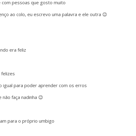
e com pessoas que gosto muito
nço ao colo, eu escrevo uma palavra e ele outra 😉
do era feliz
felizes
do igual para poder aprender com os erros
e não faça nadinha 😉
ham para o próprio umbigo