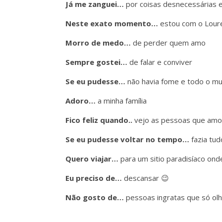
Já me zanguei…
por coisas desnecessárias 
Neste exato momento…
estou com o Loure
Morro de medo…
de perder quem amo
Sempre gostei…
de falar e conviver
Se eu pudesse…
não havia fome e todo o mun
Adoro…
a minha família
Fico feliz quando..
vejo as pessoas que amo 
Se eu pudesse voltar no tempo…
fazia tu
Quero viajar…
para um sitio paradisíaco ond
Eu preciso de…
descansar 😉
Não gosto de…
pessoas ingratas que só ol