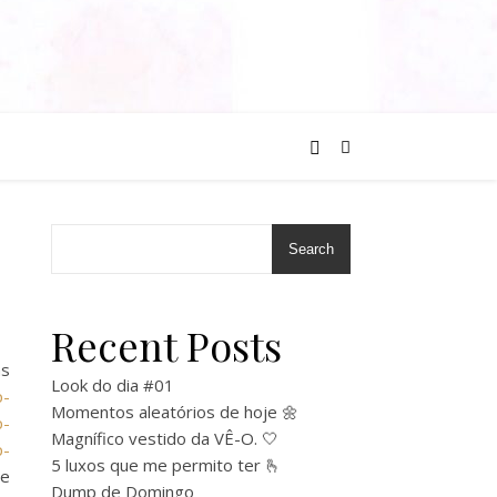
Search
Recent Posts
s
Look do dia #01
p-
Momentos aleatórios de hoje 🌼
p-
Magnífico vestido da VÊ-O. 🤍
p-
5 luxos que me permito ter 🫰
se
Dump de Domingo