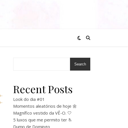
Search
Recent Posts
p-
Look do dia #01
p-
Momentos aleatórios de hoje 🌼
Magnífico vestido da VÊ-O. 🤍
5 luxos que me permito ter 🫰
Dump de Domingo