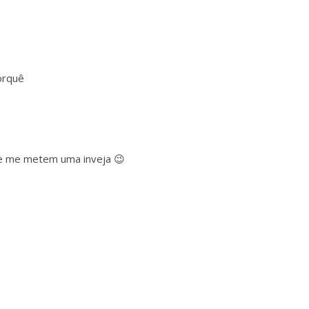
orquê
ue me metem uma inveja 😉