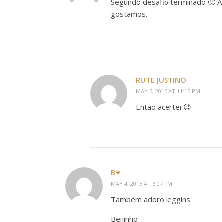
Segundo desafio terminado 🙂 A
gostamos.
RUTE JUSTINO
MAY 5, 2015 AT 11:15 PM
Então acertei 😉
B♥
MAY 4, 2015 AT 6:07 PM
Também adoro leggins
Beijinho