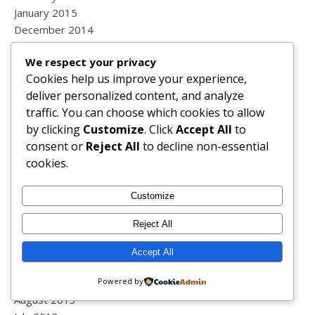
January 2015
December 2014
November 2014
We respect your privacy
October 2014
Cookies help us improve your experience,
September 2014
deliver personalized content, and analyze
August 2014
traffic. You can choose which cookies to allow
July 2014
by clicking
Customize
. Click
Accept All
to
June 2014
consent or
Reject All
to decline non-essential
May 2014
cookies.
April 2014
March 2014
Customize
February 2014
January 2014
Reject All
December 2013
November 2013
Accept All
October 2013
September 2013
Powered by
August 2013