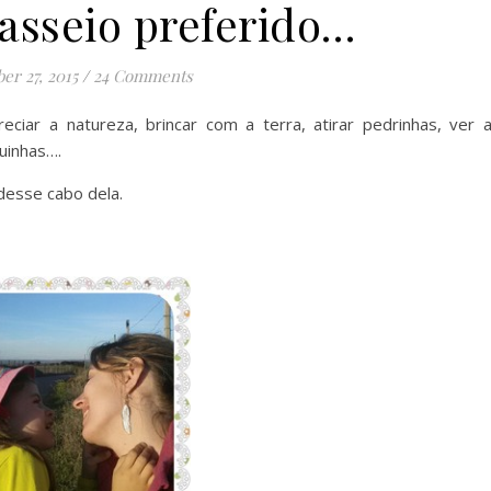
asseio preferido…
er 27, 2015
/
24 Comments
eciar a natureza, brincar com a terra, atirar pedrinhas, ver 
quinhas….
desse cabo dela.