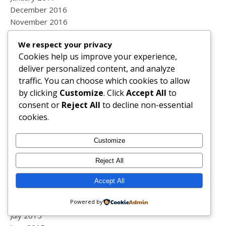
December 2016
November 2016
October 2016
We respect your privacy
September 2016
Cookies help us improve your experience,
August 2016
deliver personalized content, and analyze
July 2016
traffic. You can choose which cookies to allow
June 2016
by clicking
Customize
. Click
Accept All
to
May 2016
consent or
Reject All
to decline non-essential
April 2016
cookies.
March 2016
February 2016
Customize
January 2016
December 2015
Reject All
November 2015
October 2015
Accept All
September 2015
Powered by
August 2015
July 2015