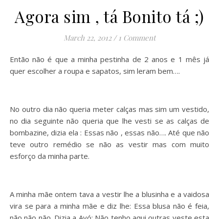
Agora sim , tá Bonito tá ;)
March 22, 2012
/
1 Comment
Então não é que a minha pestinha de 2 anos e 1 mês já
quer escolher a roupa e sapatos, sim leram bem….
No outro dia não queria meter calças mas sim um vestido,
no dia seguinte não queria que lhe vesti se as calças de
bombazine, dizia ela : Essas não , essas não…. Até que não
teve outro remédio se não as vestir mas com muito
esforço da minha parte.
A minha mãe ontem tava a vestir lhe a blusinha e a vaidosa
vira se para a minha mãe e diz lhe: Essa blusa não é feia,
não não não. Dizia a Avó: Não tenho aqui outras veste esta