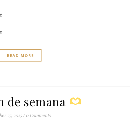
READ MORE
m de semana
ber 25, 2025
/
0 Comments