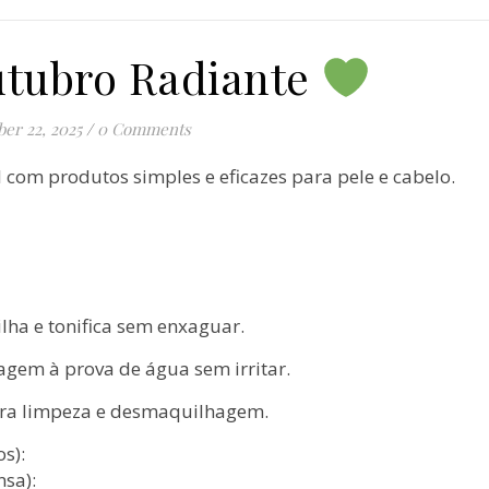
utubro Radiante
ber 22, 2025
/
0 Comments
com produtos simples e eficazes para pele e cabelo.
lha e tonifica sem enxaguar.
gem à prova de água sem irritar.
para limpeza e desmaquilhagem.
s):
nsa):